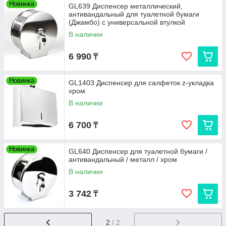
Новинка
GL639 Диспенсер металлический,
антивандальный для туалетной бумаги
(Джамбо) с универсальной втулкой
25*25*11,5
В наличии
6 990
₸
Новинка
GL1403 Диспенсер для салфеток z-укладка
хром
В наличии
6 700
₸
Новинка
GL640 Диспенсер для туалетной бумаги /
антивандальный / металл / хром
В наличии
3 742
₸
2
/ 2