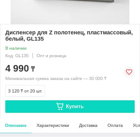
Диспенсер для Z полотенец, пластмассовый,
белый, GL135
В наличии
Код: GL135
Опт и розница
4 990
₸
Минимальная сумма заказа на сайте — 30 000 ₸
3 120 ₸
от 20 шт.
Купить
Описание
Характеристики
Доставка
Оплата
Усл