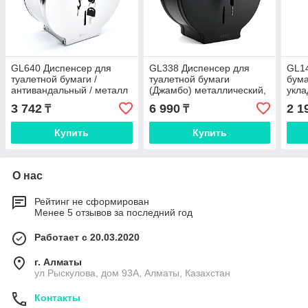
GL640 Диспенсер для
GL338 Диспенсер для
GL14
туалетной бумаги /
туалетной бумаги
бума
антивандальный / металл
(Джамбо) металлический,
укла
/ хром
антивандальный с
3 742
6 990
2 1
₸
₸
универсальной втулкой,
черный
Купить
Купить
О нас
Рейтинг не сформирован
Менее 5 отзывов за последний год
Работает с 20.03.2020
г. Алматы
ул Рыскулова, дом 93А, Алматы, Казахстан
Контакты