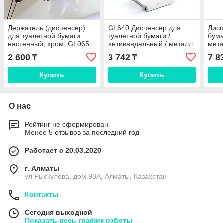
Держатель (диспенсер)
GL640 Диспенсер для
Дисп
для туалетной бумаги
туалетной бумаги /
бума
настенный, хром, GL065
антивандальный / металл
мета
/ хром
анти
2 600
3 742
7 8
₸
₸
унив
GL3
Купить
Купить
О нас
Рейтинг не сформирован
Менее 5 отзывов за последний год
Работает с 20.03.2020
г. Алматы
ул Рыскулова, дом 93А, Алматы, Казахстан
Контакты
Сегодня выходной
Показать весь график работы