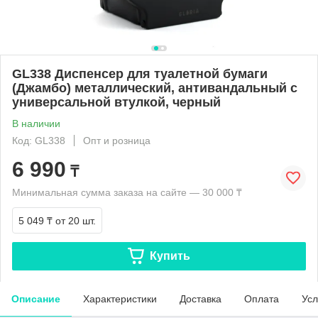
GL338 Диспенсер для туалетной бумаги
(Джамбо) металлический, антивандальный с
универсальной втулкой, черный
В наличии
Код: GL338
Опт и розница
6 990
₸
Минимальная сумма заказа на сайте — 30 000 ₸
5 049 ₸
от 20 шт.
Купить
Описание
Характеристики
Доставка
Оплата
Усл