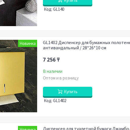
Купить
GL140
GL1402 Диспенсер для бумажных полотен
Новинка
антивандальный / 28*26*10 см
7 256 ₸
В наличии
Оптом и в розницу
Купить
GL1402
Диспенсер для туалетной бумаги Джамбо
Новинка