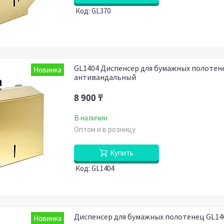
GL370
GL1404 Диспенсер для бумажных полотене
Новинка
антивандальный
8 900 ₸
В наличии
Оптом и в розницу
Купить
GL1404
Диспенсер для бумажных полотенец GL146
Новинка