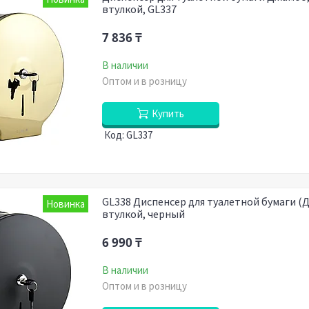
втулкой, GL337
7 836 ₸
В наличии
Оптом и в розницу
Купить
GL337
GL338 Диспенсер для туалетной бумаги 
Новинка
втулкой, черный
6 990 ₸
В наличии
Оптом и в розницу