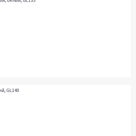
ый, белый, GL135
ий, GL140