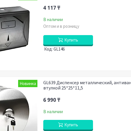
4 117 ₸
В наличии
Оптом и в розницу
Купить
GL146
GL639 Диспенсер металлический, антива
Новинка
втулкой 25*25*11,5
6 990 ₸
В наличии
Купить