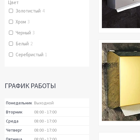
Цвет
Золотистый
4
Хром
3
Черный
3
Белый
2
Серебристый
1
ГРАФИК РАБОТЫ
Понедельник
Выходной
Вторник
08:00
17:00
Среда
08:00
17:00
Четверг
08:00
17:00
Пятница
08:00
17:00