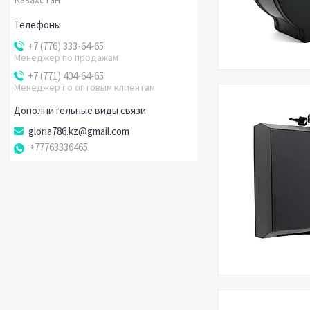
+7 (776) 333-64-65
Менеджер по продажам
+7 (771) 404-64-65
Менеджер по оптовым клиентам
gloria786.kz@gmail.com
+77763336465