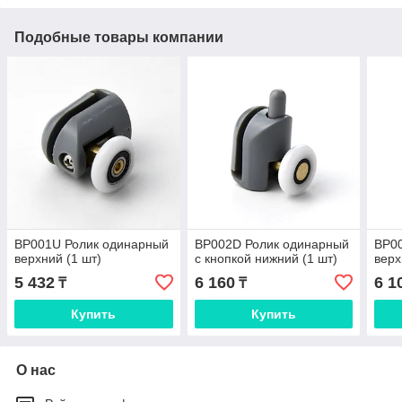
Подобные товары компании
BP001U Ролик одинарный
BP002D Ролик одинарный
BP00
верхний (1 шт)
с кнопкой нижний (1 шт)
верх
5 432
6 160
6 1
₸
₸
Купить
Купить
О нас