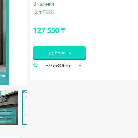
В наличии
Код:
FS233
127 550 ₸
Купить
+77763336465