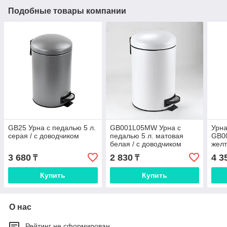
Подобные товары компании
GB25 Урна с педалью 5 л.
GB001L05MW Урна с
Урна
серая / с доводчиком
педалью 5 л. матовая
GB00
белая / с доводчиком
желт
3 680
2 830
4 3
₸
₸
Купить
Купить
О нас
Рейтинг не сформирован