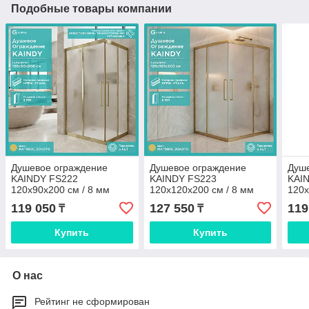
Подобные товары компании
Душевое ограждение
Душевое ограждение
Душ
KAINDY FS222
KAINDY FS223
KAI
120х90х200 см / 8 мм
120х120х200 см / 8 мм
120х
закал. бел. мат. стекло /
закал. бел. мат. стекло /
зака
119 050
127 550
119
₸
₸
матовое золото
матовое золото
глян
Купить
Купить
О нас
Рейтинг не сформирован