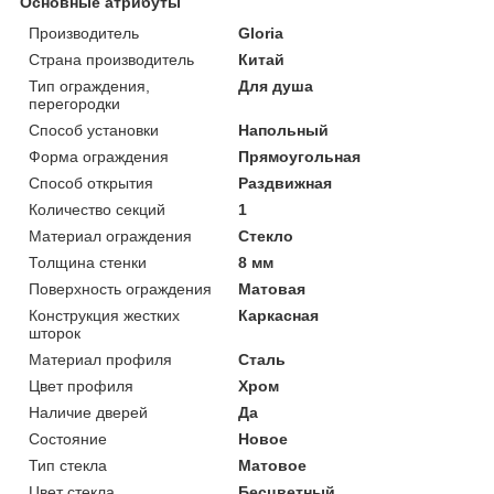
Основные атрибуты
Производитель
Gloria
Страна производитель
Китай
Тип ограждения,
Для душа
перегородки
Способ установки
Напольный
Форма ограждения
Прямоугольная
Способ открытия
Раздвижная
Количество секций
1
Материал ограждения
Стекло
Толщина стенки
8 мм
Поверхность ограждения
Матовая
Конструкция жестких
Каркасная
шторок
Материал профиля
Сталь
Цвет профиля
Хром
Наличие дверей
Да
Состояние
Новое
Тип стекла
Матовое
Цвет стекла
Бесцветный