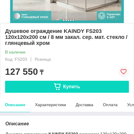
Душевое ограждение KAINDY FS203
120х120х200 см / 8 мм закал. сер. мат. стекло /
глянцевый хром
В наличии
Код: FS203
Розница
127 550
₸
Купить
Описание
Характеристики
Доставка
Оплата
Усл
Описание
Душевое ограждение
KAINDY FS203
размером 120×120×200