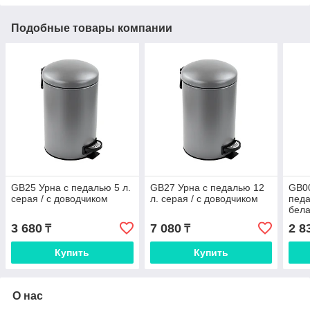
Подобные товары компании
GB25 Урна с педалью 5 л.
GB27 Урна с педалью 12
GB0
серая / с доводчиком
л. серая / с доводчиком
педа
бела
3 680
7 080
2 8
₸
₸
Купить
Купить
О нас