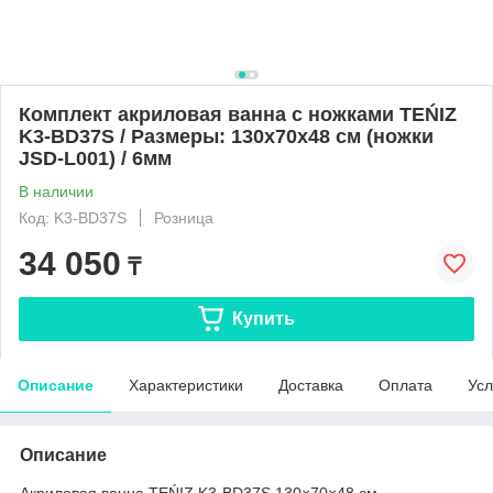
Комплект акриловая ванна с ножками TEŃIZ
K3-BD37S / Размеры: 130х70х48 см (ножки
JSD-L001) / 6мм
В наличии
Код: K3-BD37S
Розница
34 050
₸
Купить
Описание
Характеристики
Доставка
Оплата
Усл
Описание
Акриловая ванна TEŃIZ K3-BD37S 130×70×48 см —