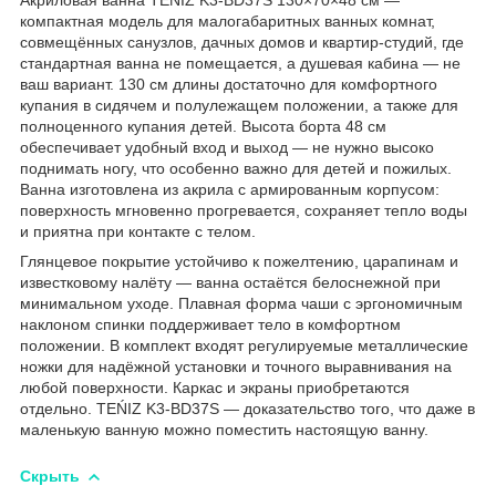
компактная модель для малогабаритных ванных комнат,
совмещённых санузлов, дачных домов и квартир-студий, где
стандартная ванна не помещается, а душевая кабина — не
ваш вариант. 130 см длины достаточно для комфортного
купания в сидячем и полулежащем положении, а также для
полноценного купания детей. Высота борта 48 см
обеспечивает удобный вход и выход — не нужно высоко
поднимать ногу, что особенно важно для детей и пожилых.
Ванна изготовлена из акрила с армированным корпусом:
поверхность мгновенно прогревается, сохраняет тепло воды
и приятна при контакте с телом.
Глянцевое покрытие устойчиво к пожелтению, царапинам и
известковому налёту — ванна остаётся белоснежной при
минимальном уходе. Плавная форма чаши с эргономичным
наклоном спинки поддерживает тело в комфортном
положении. В комплект входят регулируемые металлические
ножки для надёжной установки и точного выравнивания на
любой поверхности. Каркас и экраны приобретаются
отдельно. TEŃIZ K3-BD37S — доказательство того, что даже в
маленькую ванную можно поместить настоящую ванну.
Скрыть