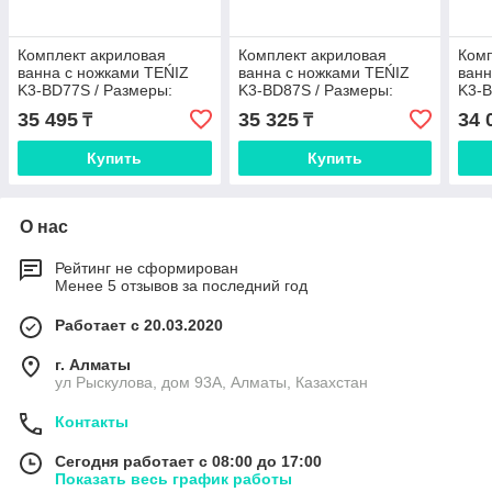
Комплект акриловая
Комплект акриловая
Комп
ванна с ножками TEŃIZ
ванна с ножками TEŃIZ
ванн
K3-BD77S / Размеры:
K3-BD87S / Размеры:
K3-B
170х70х48 см (ножки JSD-
180x70x48 см (ножки JSD-
120х
35 495
35 325
34 
₸
₸
L001)
L001)
L001
Купить
Купить
О нас
Рейтинг не сформирован
Менее 5 отзывов за последний год
Работает с 20.03.2020
г. Алматы
ул Рыскулова, дом 93А, Алматы, Казахстан
Контакты
Сегодня работает с 08:00 до 17:00
Показать весь график работы