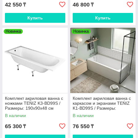
42 550
46 800
₸
₸
Купить
Купить
Новинка
Новинка
Комплект акриловая ванна с
Комплект акриловая ванна с
ножками TEŃIZ K3-BD99S /
каркасом и экранами TEŃIZ
Размеры: 190х90х48 см
K1-BD99S / Размеры:
(ножки JSD-L002-60) / 6мм /
190х90х48 см / гл вн 40 см
В наличии
В наличии
гл вн 40
65 300
76 550
₸
₸