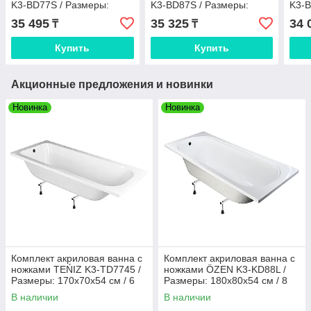
K3-BD77S / Размеры:
K3-BD87S / Размеры:
K3-B
170х70х48 см (ножки JSD-
180x70x48 см (ножки JSD-
120х
35 495
35 325
34 
₸
₸
L001)
L001)
L001
Купить
Купить
Акционные предложения и новинки
Новинка
Новинка
Комплект акриловая ванна с
Комплект акриловая ванна с
ножками TEŃIZ K3-TD7745 /
ножками ÖZEN K3-KD88L /
Размеры: 170х70х54 см / 6
Размеры: 180х80х54 см / 8
мм (TD8845+JSD-L001) / гл
мм (KD77L+JSD-L001) / гл вн
В наличии
В наличии
вн 41
41 см