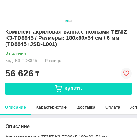
Комплект акриловая ванна с ножками TEŃIZ
K3-TD8845 / Размеры: 180х80х54 см / 6 мм
(TD8845+JSD-L001)
В наличии
Код: K3-TD8845
Розница
56 626
₸
Купить
Описание
Характеристики
Доставка
Оплата
Усл
Описание
Акриловая ванна TEŃIZ K3-TD8845 180×80×54 см —