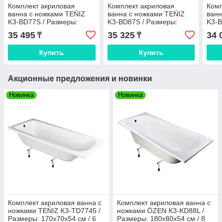
Комплект акриловая
Комплект акриловая
Комп
ванна с ножками TEŃIZ
ванна с ножками TEŃIZ
ванн
K3-BD77S / Размеры:
K3-BD87S / Размеры:
K3-B
170х70х48 см (ножки JSD-
180x70x48 см (ножки JSD-
160х
35 495
35 325
34 
₸
₸
L001)
L001)
L001
Купить
Купить
Акционные предложения и новинки
Новинка
Новинка
Комплект акриловая ванна с
Комплект акриловая ванна с
ножками TEŃIZ K3-TD7745 /
ножками ÖZEN K3-KD88L /
Размеры: 170х70х54 см / 6
Размеры: 180х80х54 см / 8