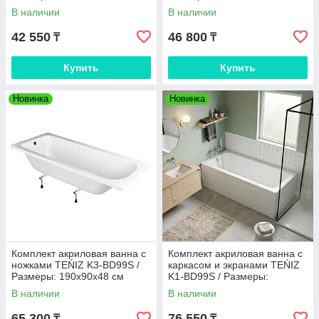
мм (TD8845+JSD-L001) / гл
мм (KD77L+JSD-L001) / гл вн
В наличии
В наличии
вн 41
41 см
42 550
46 800
₸
₸
Купить
Купить
Новинка
Новинка
Комплект акриловая ванна с
Комплект акриловая ванна с
ножками TEŃIZ K3-BD99S /
каркасом и экранами TEŃIZ
Размеры: 190х90х48 см
K1-BD99S / Размеры:
(ножки JSD-L002-60) / 6мм /
190х90х48 см / гл вн 40 см
В наличии
В наличии
гл вн 40
65 300
76 550
₸
₸