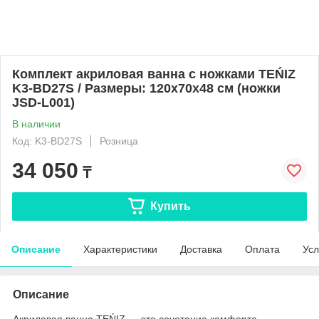
Комплект акриловая ванна с ножками TEŃIZ
K3-BD27S / Размеры: 120х70х48 см (ножки
JSD-L001)
В наличии
Код: K3-BD27S
Розница
34 050
₸
Купить
Описание
Характеристики
Доставка
Оплата
Усл
Описание
Акриловая ванна TEŃIZ — это сочетание комфорта,