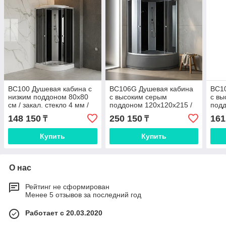
BC100 Душевая кабина с
BC106G Душевая кабина
BC1
низким поддоном 80х80
с высоким серым
с вы
см / закал. стекло 4 мм /
поддоном 120х120х215 /
под
алюм. каркас
закал. стекло 4 мм / алюм.
зака
148 150
250 150
161
₸
₸
каркас
карк
Купить
Купить
О нас
Рейтинг не сформирован
Менее 5 отзывов за последний год
Работает с 20.03.2020