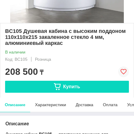
BC105 Душевая кабина с высоким поддоном
110х110х215 закаленное стекло 4 мм,
алюминиевый каркас
В наличии
Код: BC105
Розница
208 500
₸
Купить
Описание
Характеристики
Доставка
Оплата
Усл
Описание
Душевая кабина
BC105
— практичное решение для