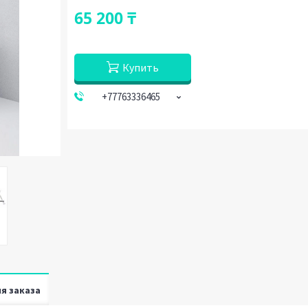
65 200 ₸
Купить
+77763336465
я заказа