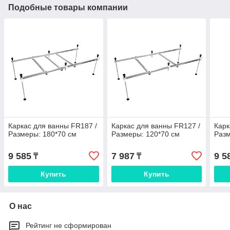
Подобные товары компании
Каркас для ванны FR187 /
Каркас для ванны FR127 /
Карк
Размеры: 180*70 см
Размеры: 120*70 см
Разм
9 585
7 987
9 5
₸
₸
Купить
Купить
О нас
Рейтинг не сформирован