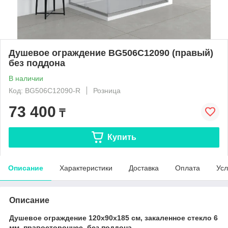
Душевое ограждение BG506C12090 (правый)
без поддона
В наличии
Код: BG506C12090-R
Розница
73 400
₸
Купить
Описание
Характеристики
Доставка
Оплата
Усл
Описание
Душевое ограждение 120x90x185 см, закаленное стекло 6
мм, правостороннее, без поддона