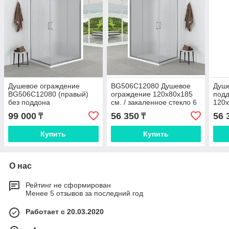
Душевое ограждение
BG506C12080 Душевое
Душе
BG506C12080 (правый)
ограждение 120x80x185
подд
без поддона
см. / закаленное стекло 6
120
мм. / левое
99 000
56 350
56 
₸
₸
Купить
Купить
О нас
Рейтинг не сформирован
Менее 5 отзывов за последний год
Работает с 20.03.2020