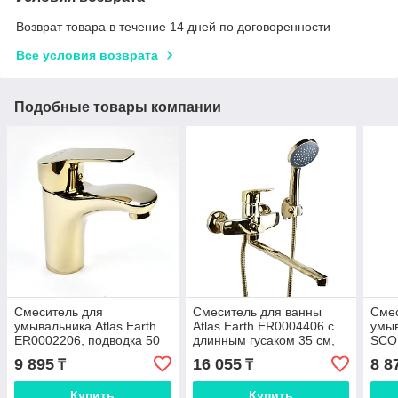
Возврат товара в течение 14 дней по договоренности
Все условия возврата
Подобные товары компании
Смеситель для
Смеситель для ванны
Сме
умывальника Atlas Earth
Atlas Earth ER0004406 с
умы
ER0002206, подводка 50
длинным гусаком 35 см,
SCOR
см, золотистый, цинк
шланг 140 см, золотистый,
9 895
16 055
8 8
₸
₸
(Ширина - 4,5 см, Глубина
цинк (Ширина -
-
Купить
Купить