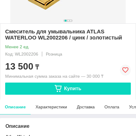
Смеситель для умывальника ATLAS
WATERLOO WL2002206 / цинк / золотистый
Менее 2 ед.
Код: WL2002206
Розница
13 500
₸
Минимальная сумма заказа на сайте — 30 000 ₸
Купить
Описание
Характеристики
Доставка
Оплата
Усл
Описание