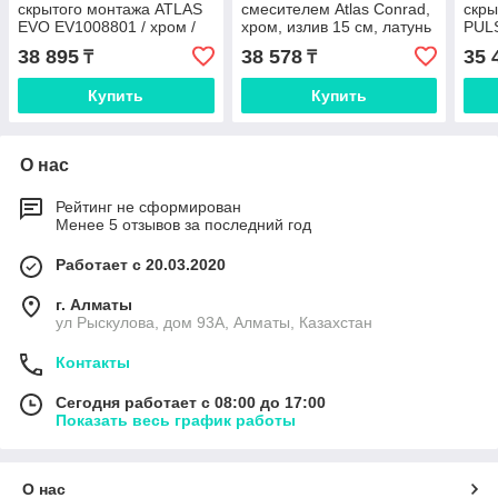
скрытого монтажа ATLAS
смесителем Atlas Conrad,
скры
EVO EV1008801 / хром /
хром, излив 15 см, латунь
PULS
квадратный троп. душ
черн
38 895
38 578
35 
₸
₸
душ
Купить
Купить
О нас
Рейтинг не сформирован
Менее 5 отзывов за последний год
Работает с 20.03.2020
г. Алматы
ул Рыскулова, дом 93А, Алматы, Казахстан
Контакты
Сегодня работает с 08:00 до 17:00
Показать весь график работы
О нас