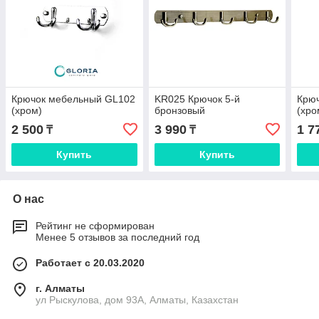
Крючок мебельный GL102
KR025 Крючок 5-й
Крю
(хром)
бронзовый
(хро
2 500
3 990
1 7
₸
₸
Купить
Купить
О нас
Рейтинг не сформирован
Менее 5 отзывов за последний год
Работает с 20.03.2020
г. Алматы
ул Рыскулова, дом 93А, Алматы, Казахстан