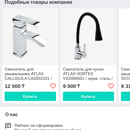
Подобные товары компании
Смеситель для
Смеситель для кухни
Сме
умывальника ATLAS
ATLAS VORTEX
умы
CALLIGULA CA2002201 /
VX2006601 / нерж. сталь /
SCO
цинк / хром
хром
цинк
12 000
9 000
9 3
₸
₸
Купить
Купить
О нас
Рейтинг не сформирован