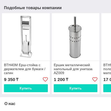
Подобные товары компании
BTH40M Ерш-стойка с
Ершик металлический
BTH5
держателем для бумаги /
напольный для унитаза
поло
сатин
AZ009
мат
9 350
1 200
17 
₸
₸
Купить
Купить
О нас