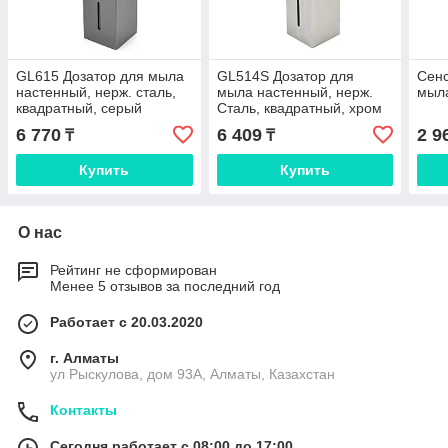
GL615 Дозатор для мыла
GL514S Дозатор для
Сенс
настенный, нерж. cталь,
мыла настенный, нерж.
мыл
квадратный, серый
Сталь, квадратный, хром
6 770
6 409
2 9
₸
₸
Купить
Купить
О нас
Рейтинг не сформирован
Менее 5 отзывов за последний год
Работает с 20.03.2020
г. Алматы
ул Рыскулова, дом 93А, Алматы, Казахстан
Контакты
Сегодня работает с 08:00 до 17:00