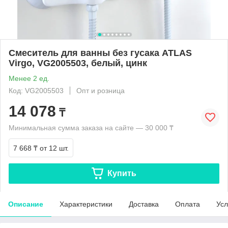
Смеситель для ванны без гусака ATLAS
Virgo, VG2005503, белый, цинк
Менее 2 ед.
Код: VG2005503
Опт и розница
14 078
₸
Минимальная сумма заказа на сайте — 30 000 ₸
7 668 ₸
от 12 шт.
Купить
Описание
Характеристики
Доставка
Оплата
Усл