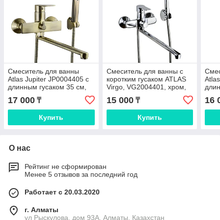
Смеситель для ванны
Смеситель для ванны с
Смес
Atlas Jupiter JP0004405 с
коротким гусаком ATLAS
Atla
длинным гусаком 35 см,
Virgo, VG2004401, хром,
длин
шланг 140 см, бронзовый,
цинк
шлан
17 000
15 000
16 
₸
₸
цинк (Ширина -
цинк
Купить
Купить
О нас
Рейтинг не сформирован
Менее 5 отзывов за последний год
Работает с 20.03.2020
г. Алматы
ул Рыскулова, дом 93А, Алматы, Казахстан