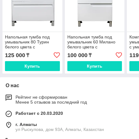
Напольная тумба под
Напольная тумба под
Комп
умывальник 80 Турин
умывальник 60 Милано
умы
белого цвета с
белого цвета с
с ум
умывальником
умывальником
100 
125 000
100 000
119
₸
₸
Купить
Купить
О нас
Рейтинг не сформирован
Менее 5 отзывов за последний год
Работает с 20.03.2020
г. Алматы
ул Рыскулова, дом 93А, Алматы, Казахстан