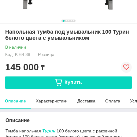
Напольная тумба под умывальник 100 Турин
белого цвета с умывальником
В наличии
Код: K-64.38
Розница
145 000
₸
Купить
Описание
Характеристики
Доставка
Оплата
Усл
Описание
Тумба напольная
Турин
100 белого цвета с раковиной
Амелия 100 белого цвета (комплект) для ванной комнаты,