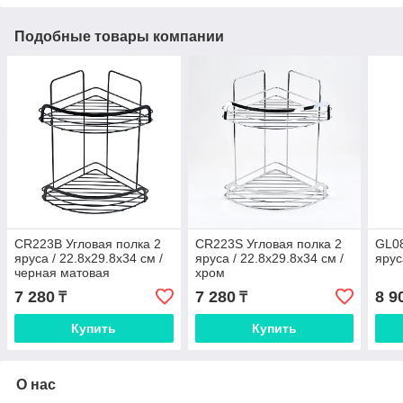
Подобные товары компании
CR223B Угловая полка 2
CR223S Угловая полка 2
GL08
яруса / 22.8x29.8x34 см /
яруса / 22.8x29.8x34 см /
ярус
черная матовая
хром
7 280
7 280
8 9
₸
₸
Купить
Купить
О нас