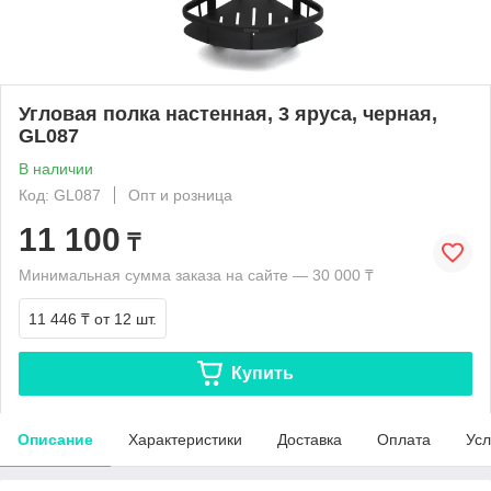
Угловая полка настенная, 3 яруса, черная,
GL087
В наличии
Код: GL087
Опт и розница
11 100
₸
Минимальная сумма заказа на сайте — 30 000 ₸
11 446 ₸
от 12 шт.
Купить
Описание
Характеристики
Доставка
Оплата
Усл